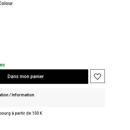
olour
les
Dans
mon
panier
ion / Information
bourg à partir de 150 €