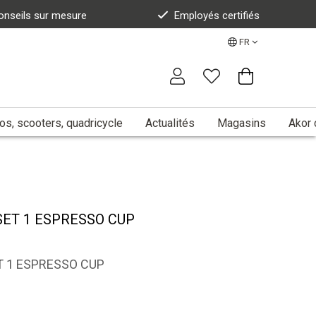
onseils sur mesure
Employés certifiés
FR
s, scooters, quadricycle
Actualités
Magasins
Akor 
s SET 1 ESPRESSO CUP
ET 1 ESPRESSO CUP