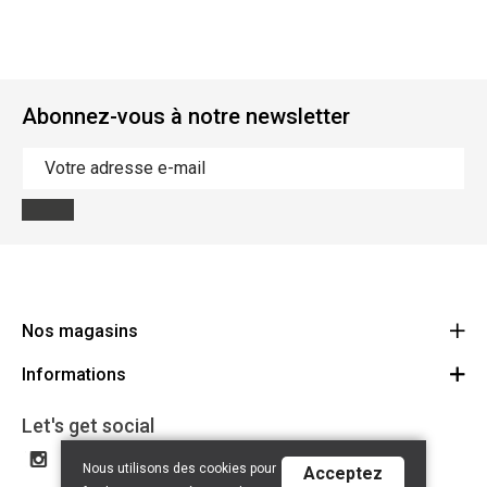
Abonnez-vous à notre newsletter
Nos magasins
Informations
Cycles Arnold Kontz Gare / Bonnevoie
Route
Conditions générales
+352 40 96 74 214 / +352 40 96 74 215
Let's get social
LU 24502609
Avertissement
Nous utilisons des cookies pour
Acceptez
Politique de confidentialité