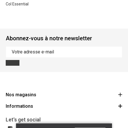
Col Essential
Abonnez-vous à notre newsletter
Nos magasins
Informations
Cycles Arnold Kontz Gare / Bonnevoie
Route
Conditions générales
+352 40 96 74 214 / +352 40 96 74 215
Let's get social
LU 24502609
Avertissement