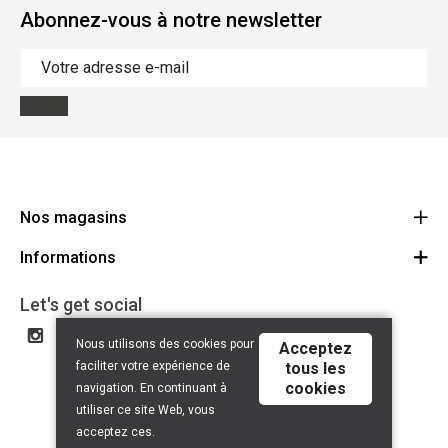
Abonnez-vous à notre newsletter
Nos magasins
Informations
Cycles Arnold Kontz Gare / Bonnevoie
Route
Conditions générales
+352 40 96 74 214 / +352 40 96 74 215
Let's get social
LU 24502609
Avertissement
Nous utilisons des cookies pour
Acceptez
Politique de confidentialité
faciliter votre expérience de
tous les
cookies
Contact
navigation. En continuant à
utiliser ce site Web, vous
acceptez ces.