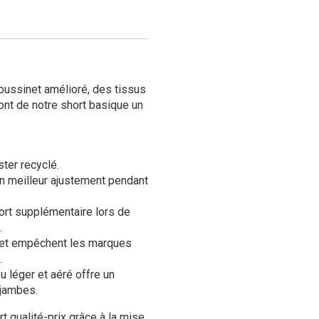
coussinet amélioré, des tissus
font de notre short basique un
ster recyclé.
n meilleur ajustement pendant
ort supplémentaire lors de
.
s et empêchent les marques
.
u léger et aéré offre un
 jambes.
t qualité-prix grâce à la mise