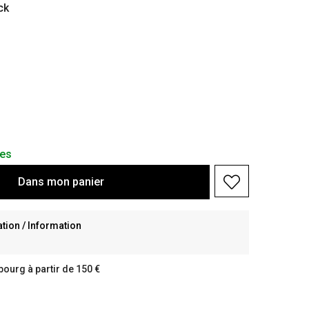
ck
les
Dans
mon
panier
ion / Information
bourg à partir de 150 €