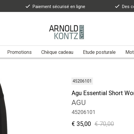
Paiement sécurisé en ligne
Des c
Promotions
Chèque cadeau
Etude posturale
Moto
45206101
Agu Essential Short W
AGU
45206101
€ 35,00
€ 70,00