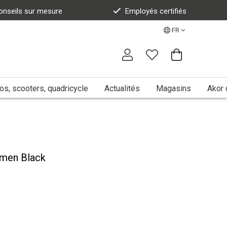
onseils sur mesure
Employés certifiés
FR
s, scooters, quadricycle
Actualités
Magasins
Akor 
omen Black