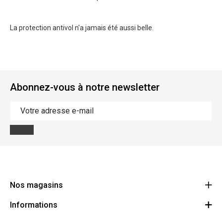
La protection antivol n'a jamais été aussi belle.
Abonnez-vous à notre newsletter
Nos magasins
Informations
Cycles Arnold Kontz Gare / Bonnevoie
Route