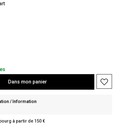
rt
les
Dans
mon
panier
ion / Information
bourg à partir de 150 €