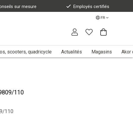
onseils sur mesure
Employés certifiés
FR
s, scooters, quadricycle
Actualités
Magasins
Akor 
9809/110
9/110