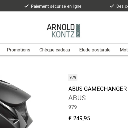
Paiement sécurisé en ligne
Des c
Promotions
Chèque cadeau
Etude posturale
Moto
979
ABUS GAMECHANGER 
ABUS
979
€ 249,95