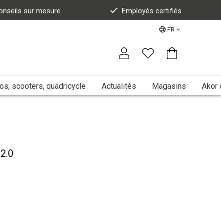
onseils sur mesure
Employés certifiés
FR
s, scooters, quadricycle
Actualités
Magasins
Akor 
2.0