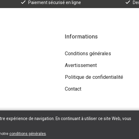
Paiement sécurisé en ligne
Des
Informations
Conditions générales
Avertissement
Politique de confidentialité
Contact
tre expérience de navigation. En continuant à utiliser ce site Web, vous
 notre
conditions générales
.
Copyright © 2026 Tilroy. All Rights Reserved | Powered By
Tilroy