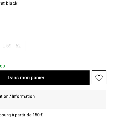
vet black
L 59 - 62
les
Dans
mon
panier
ion / Information
bourg à partir de 150 €