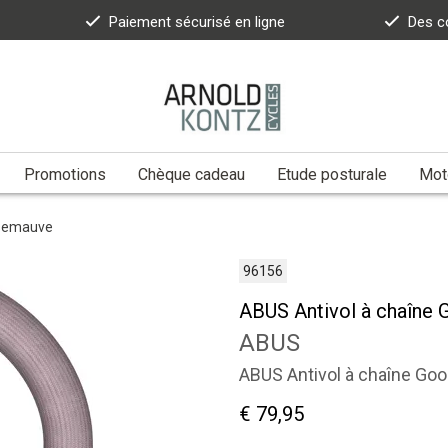
Paiement sécurisé en ligne
Des c
Promotions
Chèque cadeau
Etude posturale
Moto
osemauve
96156
ABUS Antivol à chaîne
ABUS
ABUS Antivol à chaîne G
€ 79,95