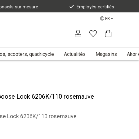
onseils sur mesure
Employés certifiés
FR
s, scooters, quadricycle
Actualités
Magasins
Akor 
 Goose Lock 6206K/110 rosemauve
oose Lock 6206K/110 rosemauve