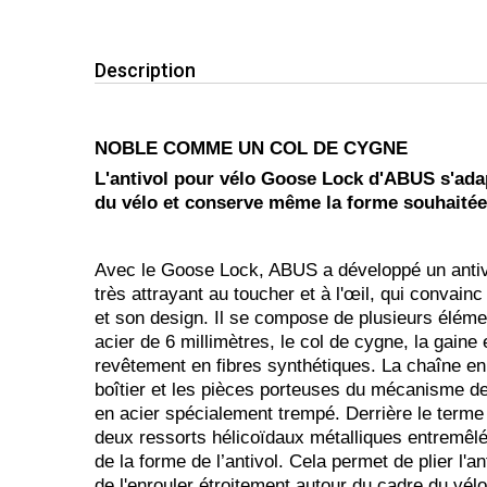
Description
NOBLE COMME UN COL DE CYGNE
L'antivol pour vélo Goose Lock d'ABUS s'ad
du vélo et conserve même la forme souhaitée
Avec le Goose Lock, ABUS a développé un antivo
très attrayant au toucher et à l'œil, qui convai
et son design. Il se compose de plusieurs éléme
acier de 6 millimètres, le col de cygne, la gaine
revêtement en fibres synthétiques. La chaîne en
boîtier et les pièces porteuses du mécanisme de 
en acier spécialement trempé. Derrière le term
deux ressorts hélicoïdaux métalliques entremêlés
de la forme de l’antivol. Cela permet de plier l'a
de l'enrouler étroitement autour du cadre du vé