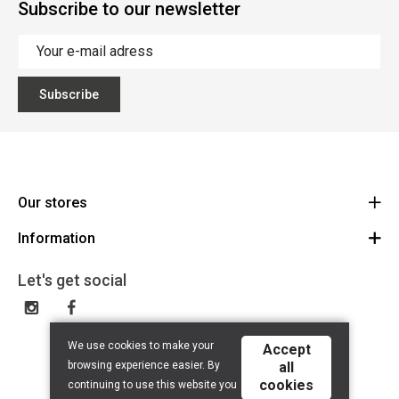
Subscribe to our newsletter
Subscribe
Our stores
Information
Cycles Arnold Kontz Gare / Bonnevoie
Route
General conditions
+352 40 96 74 214 / +352 40 96 74 215
Let's get social
LU 24502609
Disclaimer
Privacy Policy
We use cookies to make your
Accept
Contact
browsing experience easier. By
all
cookies
continuing to use this website you