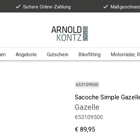
Sichere Online-Zahlung
Maßgeschneid
eam
Angebote
Gutschein
Bikefitting
Motorräder, R
653109500
Sacoche Simple Gazell
Gazelle
653109500
€ 89,95