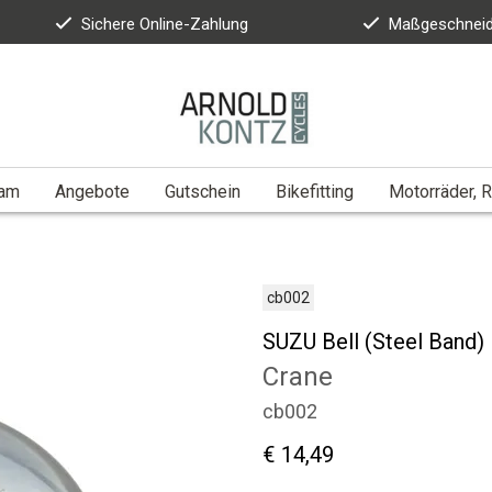
Sichere Online-Zahlung
Maßgeschneid
eam
Angebote
Gutschein
Bikefitting
Motorräder, R
cb002
SUZU Bell (Steel Band)
Crane
cb002
€ 14,49