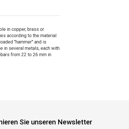
ble in copper, brass or
ies according to the material
-loaded ''hammer'' and is
le in several metals, each with
lebars from 22 to 26 mm in
ieren Sie unseren Newsletter