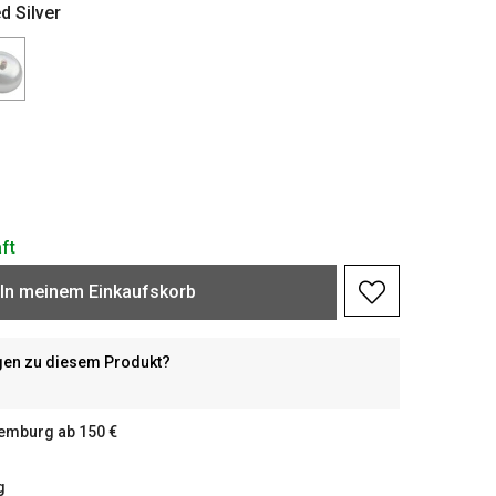
d Silver
ft
In meinem Einkaufskorb
gen zu diesem Produkt?
xemburg ab 150 €
g