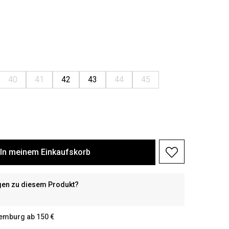
40
41
42
43
44
45
In meinem Einkaufskorb
gen zu diesem Produkt?
xemburg ab 150 €