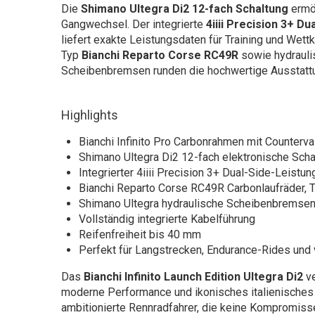
Die
Shimano Ultegra Di2 12-fach Schaltung
ermög
Gangwechsel. Der integrierte
4iiii Precision 3+ D
liefert exakte Leistungsdaten für Training und Wet
Typ
Bianchi Reparto Corse RC49R
sowie hydrauli
Scheibenbremsen runden die hochwertige Ausstattu
Highlights
Bianchi Infinito Pro Carbonrahmen mit Counterv
Shimano Ultegra Di2 12-fach elektronische Scha
Integrierter 4iiii Precision 3+ Dual-Side-Leist
Bianchi Reparto Corse RC49R Carbonlaufräder,
Shimano Ultegra hydraulische Scheibenbremse
Vollständig integrierte Kabelführung
Reifenfreiheit bis 40 mm
Perfekt für Langstrecken, Endurance-Rides und 
Das
Bianchi Infinito Launch Edition Ultegra Di2
ve
moderne Performance und ikonisches italienisches 
ambitionierte Rennradfahrer, die keine Kompromis