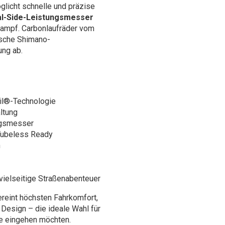
licht schnelle und präzise
ual-Side-Leistungsmesser
tkampf. Carbonlaufräder vom
sche Shimano-
ng ab.
ail®-Technologie
ltung
ungsmesser
 Tubeless Ready
n
vielseitige Straßenabenteuer
reint höchsten Fahrkomfort,
Design – die ideale Wahl für
se eingehen möchten.